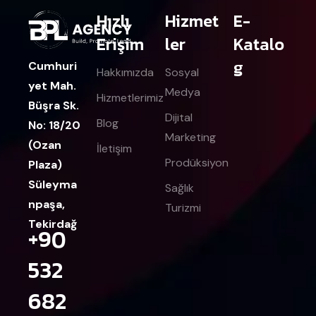
Hızlı
Hizmet
E-
Erişim
ler
Katalo
g
Cumhuri
Hakkımızda
Sosyal
yet Mah.
Medya
Hizmetlerimiz
Büşra Sk.
Dijital
Blog
No: 18/20
Marketing
(Ozan
İletişim
Prodüksiyon
Plaza)
Süleyma
Sağlık
npaşa,
Turizmi
Tekirdağ
+90
532
682