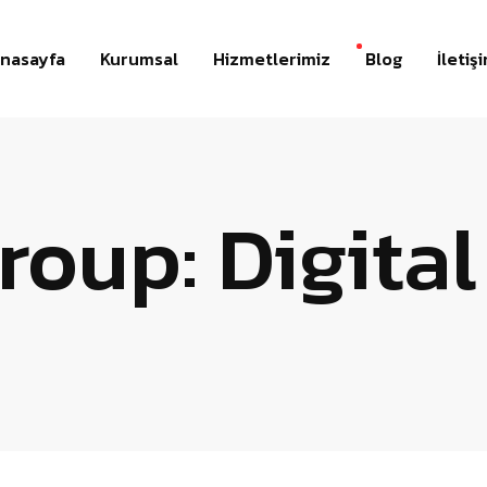
nasayfa
Kurumsal
Hizmetlerimiz
Blog
İletiş
Group:
Digita