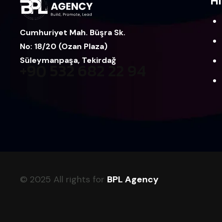
Hı
Cumhuriyet Mah. Büşra Sk.
No: 18/20 (Ozan Plaza)
Süleymanpaşa, Tekirdağ
+90 532 682 22 94
© 2025 All rights for
BPL Agency