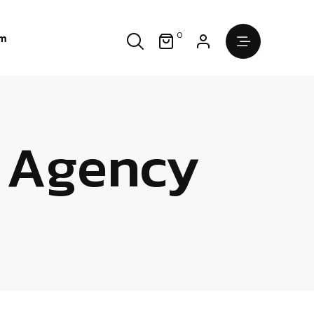
0
im
l Agency