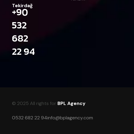
Tekirdağ
+90
532
682
22 94
© 2025 All rights for
BPL Agency
0532 682 22 94
info@bplagency.com