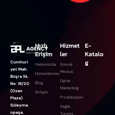
Hızlı
Hizmet
E-
Erişim
ler
Katalo
g
Cumhuri
Hakkımızda
Sosyal
yet Mah.
Medya
Hizmetlerimiz
Büşra Sk.
Dijital
Blog
No: 18/20
Marketing
(Ozan
İletişim
Prodüksiyon
Plaza)
Süleyma
Sağlık
npaşa,
Turizmi