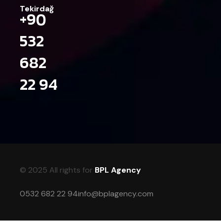
Tekirdağ
+90
532
682
22 94
© 2025 All rights for
BPL Agency
0532 682 22 94
info@bplagency.com