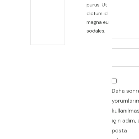
purus. Ut
dictum id
magna eu
sodales.
Daha sonr
yorumları
kullanılmas
için adım, 
posta