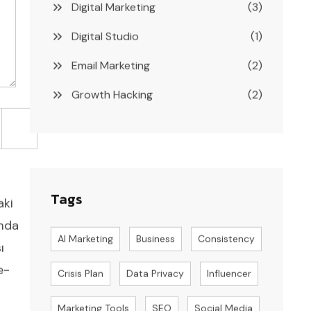
Digital Marketing
(3)
Digital Studio
(1)
Email Marketing
(2)
Growth Hacking
(2)
Tags
aki
mda
AI Marketing
Business
Consistency
ı
e-
Crisis Plan
Data Privacy
Influencer
Marketing Tools
SEO
Social Media