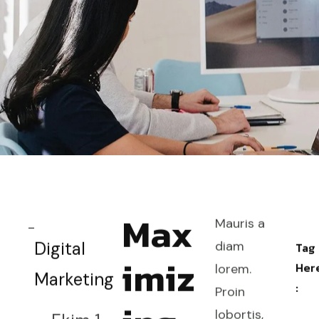
Max
Mauris a
Digital
diam
Tag
imiz
Her
lorem.
Marketing
:
Proin
lobortis,