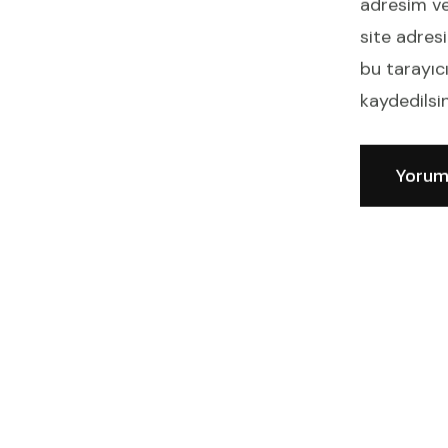
adresim v
site adres
bu tarayıc
kaydedilsin