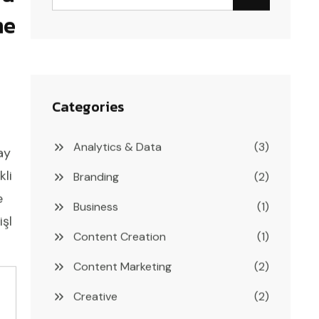
e
Categories
Analytics & Data
(3)
ay
kli
Branding
(2)
e
Business
(1)
işl
Content Creation
(1)
Content Marketing
(2)
Creative
(2)