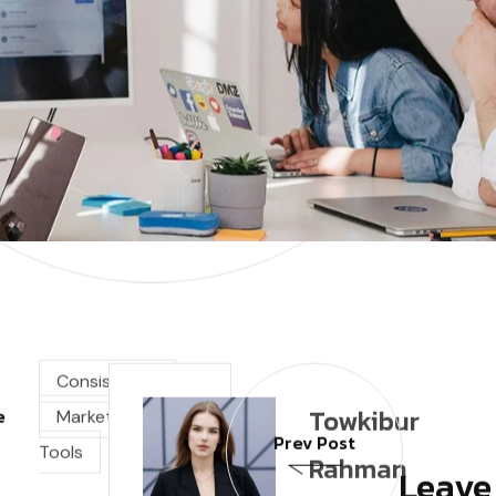
Consistency
Towkibur
e
Marketing
Prev Post
Tools
Rahman
Leave