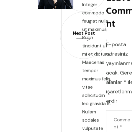
Integer
Comm
commodo
nt
feugiat nulla
ut maximus.
Next Post
Proin
E-posta
tincidunt ut
adresiniz
mi et dictum.
Maecenas
yayınlanm
tempor
acak.
Gere
maximus felis,
alanlar
*
il
vitae
işaretlenm
sollicitudin
erdir
leo gravida in.
Nullam
sodales
vulputate