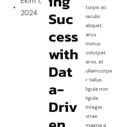
ing
Ekim 1,
turpis ac
Suc
2024
iaculis
aliquet,
cess
arcu
metus
with
volutpat
eros, at
Dat
ullamcorpe
r tellus
a-
ligula non
ligula.
Driv
Integer
vitae
en
magna a