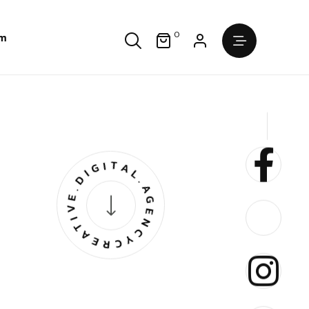
0
im
CREATIVE.DIGITAL.AGENCY.