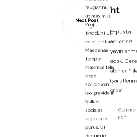
nt
feugiat nulla
ut maximus.
Next Post
Proin
E-posta
tincidunt ut
adresiniz
mi et dictum.
Maecenas
yayınlanm
tempor
acak.
Gere
maximus felis,
alanlar
*
il
vitae
işaretlenm
sollicitudin
erdir
leo gravida in.
Nullam
sodales
vulputate
purus. Ut
dictum id