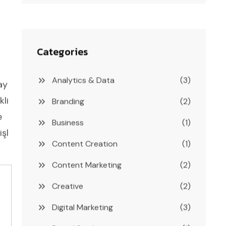
Categories
Analytics & Data
(3)
ay
kli
Branding
(2)
e
Business
(1)
işl
Content Creation
(1)
Content Marketing
(2)
Creative
(2)
Digital Marketing
(3)