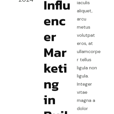
Influ
iaculis
aliquet,
enc
arcu
metus
er
volutpat
eros, at
Mar
ullamcorpe
r tellus
keti
ligula non
ligula.
ng
Integer
vitae
in
magna a
dolor