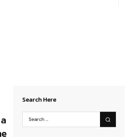
Search Here
 a
e