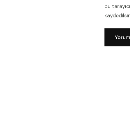
bu tarayıc
kaydedilsin