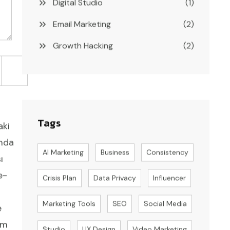
Digital Studio
(1)
Email Marketing
(2)
Growth Hacking
(2)
Tags
aki
mda
AI Marketing
Business
Consistency
ı
e-
Crisis Plan
Data Privacy
Influencer
Marketing Tools
SEO
Social Media
e
im
Studio
UX Design
Video Marketing