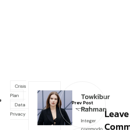
Crisis
Towkibur
Plan
e
Prev Post
Data
Rahman
Leave
Privacy
Integer
Comm
commodo