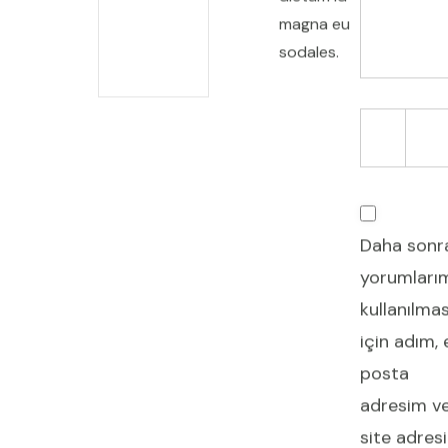
magna eu
sodales.
Daha sonr
yorumları
kullanılmas
için adım, 
posta
adresim v
site adres