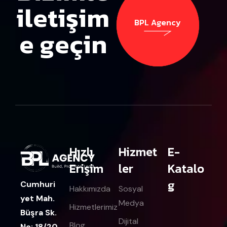
iletişim
BPL Agency
e geçin
BPL Agency
Hızlı
Hizmet
E-
Erişim
ler
Katalo
g
Cumhuri
Hakkımızda
Sosyal
yet Mah.
Medya
Hizmetlerimiz
Büşra Sk.
Dijital
Blog
No: 18/20