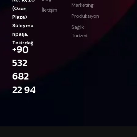
Marketing
(Ozan
İletişim
Prodüksiyon
Plaza)
Süleyma
Sağlık
npaşa,
Turizmi
Tekirdağ
+90
532
682
22 94